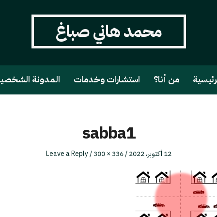
محمد هاني صباغ
رئيسية
من أنا؟
استشارات وخدمات
المدونة الشخصي
sabba1
Full
Posted
12 أكتوبر، 2022
336 × 300
Leave a Reply
size
on