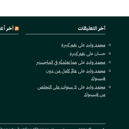
آخر التعليقات
آخر أع
محمد وليد
على
نِعَم كبيرة
حسان
على
نِعَم كبيرة
محمد وليد
على
مما تعلمتُه في الماجستير
محمد وليد
على
عامٌ كامل من دون
فيسبوك
محمد وليد
على
3 سنوات على التخلص
من فيسبوك