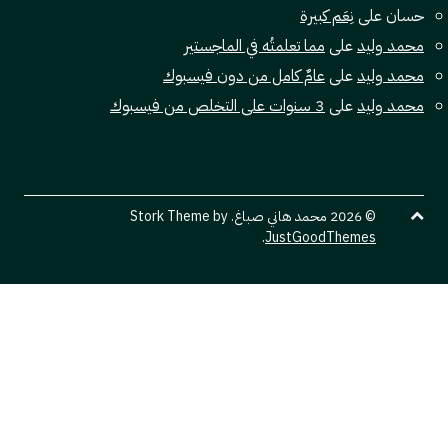
لى
نِعَم كبيرة
ليد
على
مما تعلمتُه في الماجستير
ليد
على
عامٌ كامل من دون فيسبوك
ليد
على
3 سنوات على التخلص من فيسبوك
© 2026 محمد هاني صباغ. Stork Theme by
.
JustGoodThemes