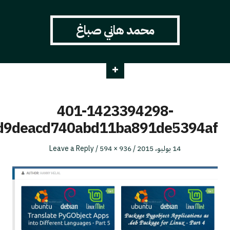
محمد هاني صباغ
401-1423394298-
39f0d9deacd740abd11ba891de539
Full
Posted
14 يوليو، 2015
936 × 594
Leave a Reply
size
on