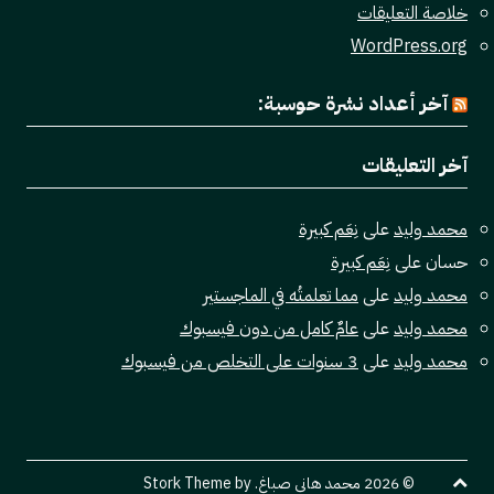
خلاصة التعليقات
WordPress.org
آخر أعداد نشرة حوسبة:
آخر التعليقات
محمد وليد
على
نِعَم كبيرة
حسان
على
نِعَم كبيرة
محمد وليد
على
مما تعلمتُه في الماجستير
محمد وليد
على
عامٌ كامل من دون فيسبوك
محمد وليد
على
3 سنوات على التخلص من فيسبوك
© 2026 محمد هاني صباغ. Stork Theme by